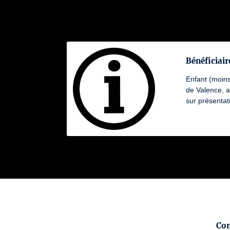
Bénéficiaire
Enfant (moins
de Valence, 
sur présentati
Con