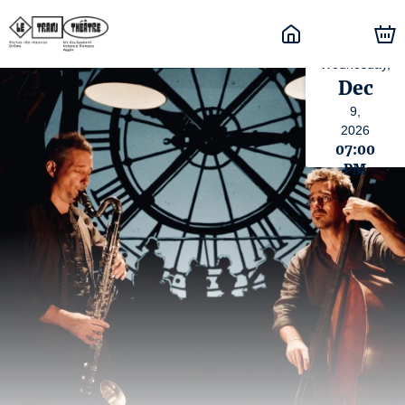
Wednesday,
Dec
9,
2026
07:00
PM