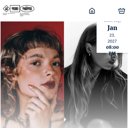
Saturday,
Jan
23,
2027
08:00
PM