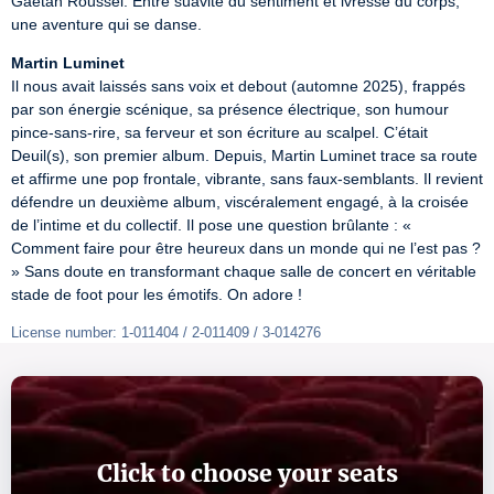
Gaëtan Roussel. Entre suavité du sentiment et ivresse du corps, 
une aventure qui se danse.
Martin Luminet
Il nous avait laissés sans voix et debout (automne 2025), frappés 
par son énergie scénique, sa présence électrique, son humour 
pince‑sans‑rire, sa ferveur et son écriture au scalpel. C’était 
Deuil(s), son premier album. Depuis, Martin Luminet trace sa route 
et affirme une pop frontale, vibrante, sans faux‑semblants. Il revient 
défendre un deuxième album, viscéralement engagé, à la croisée 
de l’intime et du collectif. Il pose une question brûlante : « 
Comment faire pour être heureux dans un monde qui ne l’est pas ? 
» Sans doute en transformant chaque salle de concert en véritable 
stade de foot pour les émotifs. On adore !
License number: 1-011404 / 2-011409 / 3-014276
Click to choose your seats