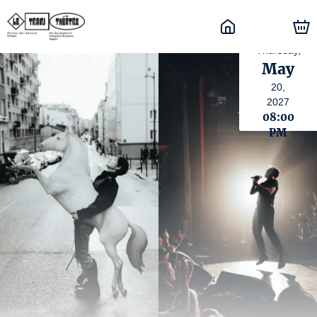
Thursday,
May
20,
2027
08:00
PM