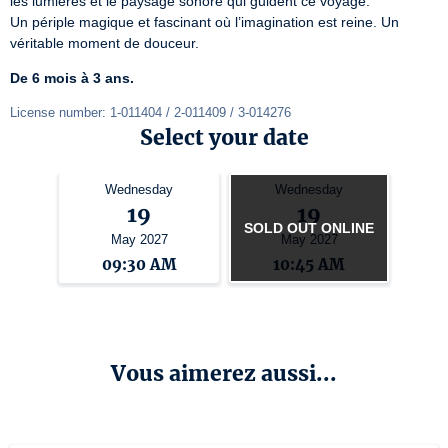
les lumières et le paysage sonore qui guident ce voyage.

Un périple magique et fascinant où l’imagination est reine. Un 
véritable moment de douceur.
De 6 mois à 3 ans.
License number: 1-011404 / 2-011409 / 3-014276
Select your date
Wednesday
Wednesday
19
19
SOLD OUT ONLINE
May 2027
May 2027
09:30 AM
10:45 AM
Vous aimerez aussi...